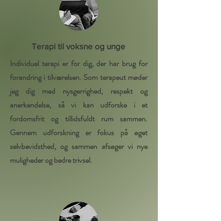
Terapi til voksne og unge
Individuel terapi er for dig, der har brug for
forandring i tilværelsen. Som terapeut møder
jeg dig med nysgerrighed, respekt og
anerkendelse, så vi kan udforske i et
fordomsfrit og tillidsfuldt rum sammen.
Gennem udforskning er fokus på øget
selvbevidsthed, og sammen afsøger vi nye
muligheder og bedre trivsel.