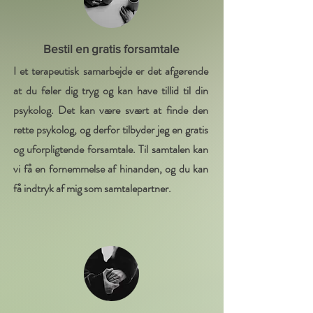
Bestil en gratis forsamtale
I et terapeutisk samarbejde er det afgørende
at du føler dig tryg og kan have tillid til din
psykolog. Det kan være svært at finde den
rette psykolog, og derfor tilbyder jeg en gratis
og uforpligtende forsamtale. Til samtalen kan
vi få en fornemmelse af hinanden, og du kan
få indtryk af mig som samtalepartner.