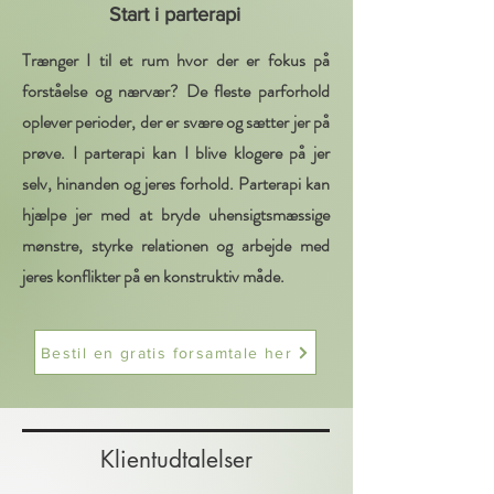
Start i parterapi
Trænger I til et rum hvor der er fokus på
forståelse og nærvær? De fleste parforhold
oplever perioder, der er svære og sætter jer på
prøve. I parterapi kan I blive klogere på jer
selv, hinanden og jeres forhold. Parterapi kan
hjælpe jer med at bryde uhensigtsmæssige
mønstre, styrke relationen og arbejde med
jeres konflikter på en konstruktiv måde.
Bestil en gratis forsamtale her
Klientudtalelser