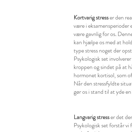
Kortvarig stress
er den reak
være i eksamensperioder el
være gavnlig for os. Denn
kan hjælpe os med at hol
type stress noget der opstå
Psykologisk set involverer
kroppen og sindet på at hå
hormonet kortisol, som of
Når den stressfyldte situa
gør os i stand til at yde 
Langvarig stress
er det der
Psykologisk set forstår v