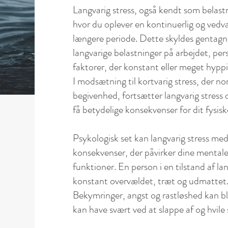
Langvarig stress, også kendt som belastn
hvor
du oplever en kontinuerlig og vedva
længere periode. Dette skyldes gentagne
langvarige belastninger på arbejdet, per
faktorer, der konstant eller meget hyppi
I modsætning til kortvarig stress, der n
begivenhed, fortsætter langvarig stress 
få betydelige konsekvenser for dit fysis
Psykologisk set kan langvarig stress me
konsekvenser, der påvirker dine mentale
funktioner. En person i en tilstand af la
konstant overvældet, træt og udmattet.
Bekymringer, angst og rastløshed kan b
kan have svært ved at slappe af og hvile 