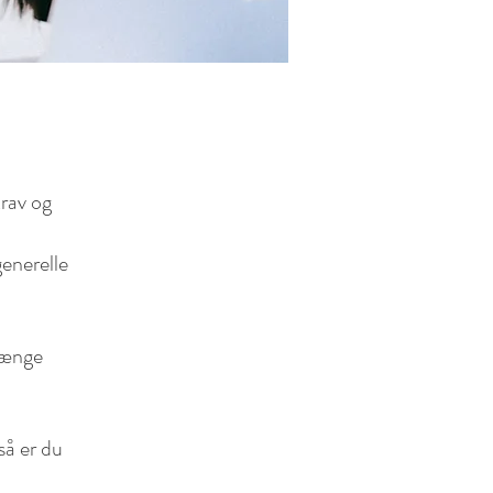
krav og
enerelle
hænge
så er du