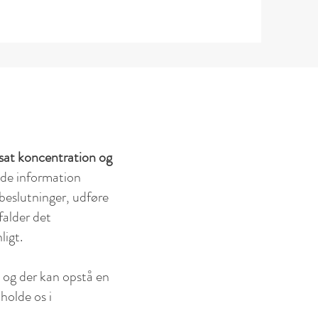
dsat koncentration og
jde information
 beslutninger, udføre
falder det
ligt.
, og der kan opstå en
holde os i