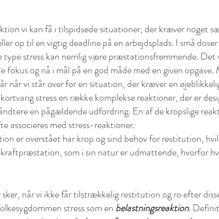
tion vi kan få i tilspidsede situationer, der kræver noget sæ
ler op til en vigtig deadline på en arbejdsplads. I små dose
e type stress kan nemlig være præstationsfremmende. Det vil
de fokus og nå i mål på en god måde med en given opgave.
r når vi står over for en situation, der kræver en øjeblikkeli
 kortvarig stress en række komplekse reaktioner, der er desi
ndtere en pågældende udfordring. En af de kropslige reakti
te associeres med stress-reaktioner.
tion er overstået har krop og sind behov for restitution, hvi
en kraftpræstation, som i sin natur er udmattende, hvorfor hv
 sker, når vi ikke får tilstrækkelig restitution og ro efter di
i folkesygdommen stress som en
belastningsreaktion
. Defini