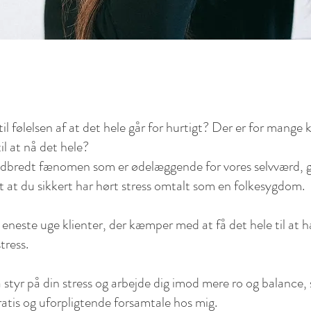
 følelsen af at det hele går for hurtigt? Der er for mange 
il at nå det hele?
udbredt fænomen som er ødelæggende for vores selvværd, g
t at du sikkert har hørt stress omtalt som en folkesygdom.
eneste uge klienter, der kæmper med at få det hele til at 
tress.
å styr på din stress og arbejde dig imod mere ro og balance, 
ratis og uforpligtende forsamtale hos mig.