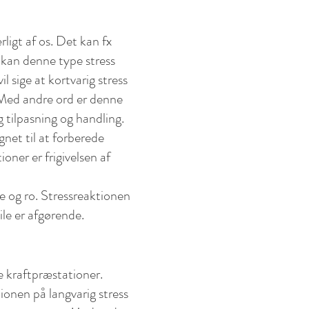
rligt af os. Det kan fx
r kan denne type stress
 sige at kortvarig stress
 Med andre ord er denne
g tilpasning og handling.
gnet til at forberede
oner er frigivelsen af
le og ro. Stressreaktionen
ile er afgørende.
sse kraftpræstationer.
tionen på langvarig stress