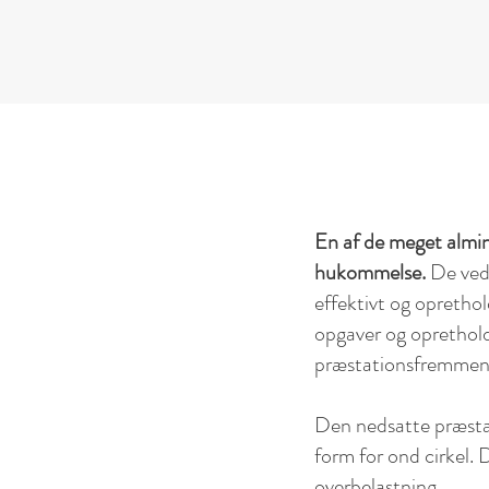
En af de meget almin
hukommelse.
De vedv
effektivt og oprethol
opgaver og oprethold
præstationsfremmende
Den nedsatte præstat
form for ond cirkel. 
overbelastning.